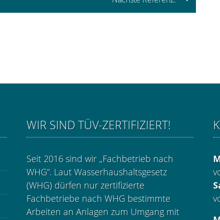
WIR SIND TÜV-ZERTIFIZIERT!
K
Seit 2016 sind wir „Fachbetrieb nach
M
WHG“. Laut Wasserhaushaltsgesetz
v
(WHG) dürfen nur zertifizierte
S
Fachbetriebe nach WHG bestimmte
v
Arbeiten an Anlagen zum Umgang mit
M