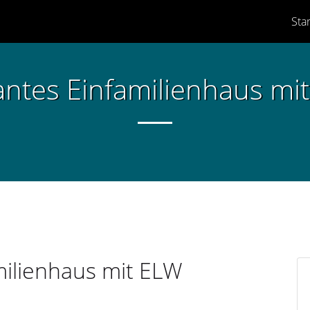
Star
antes Einfamilienhaus mi
milienhaus mit ELW