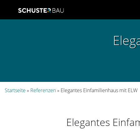
Skip
to
Eleg
content
Startseite
»
Referenzen
»
Elegantes Einfamilienhaus mit ELW
Elegantes Einfa