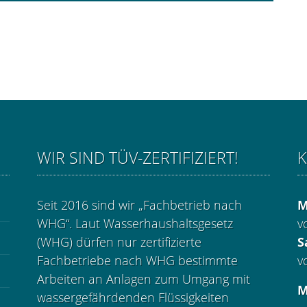
WIR SIND TÜV-ZERTIFIZIERT!
K
Seit 2016 sind wir „Fachbetrieb nach
M
WHG“. Laut Wasserhaushaltsgesetz
v
(WHG) dürfen nur zertifizierte
S
Fachbetriebe nach WHG bestimmte
v
Arbeiten an Anlagen zum Umgang mit
M
wassergefährdenden Flüssigkeiten